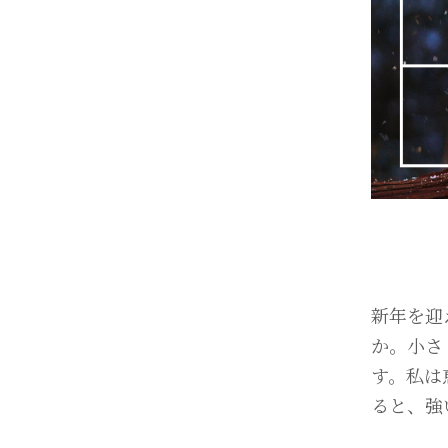
新年を迎
か。小さ
す。私は
ると、強