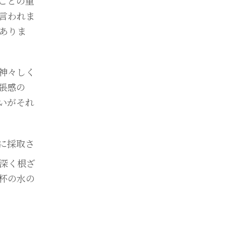
ことの重
言われま
ありま
神々しく
張感の
いがそれ
に採取さ
深く根ざ
杯の水の