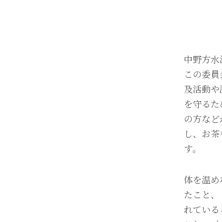
中野方水
この委員
及活動や
を守るた
の方など
し、お茶
す。
体を温め
たこと、
れている