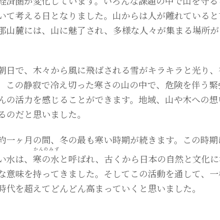
経済圏が変化しています。いろんな課題の中で山を守る
いて考える日となりました。山からは人が離れていると
那山麓には、山に魅了され、多様な人々が集まる場所が
朝日で、木々から風に飛ばされる雪がキラキラと光り、
。この静寂で冷え切った寒さの山の中で、危険を伴う緊
んの活力を感じることができます。地域、山や木への想
るのだと思いました。
約一ヶ月の間、冬の最も寒い時期が続きます。この時期
かんのみず
い水は、
寒の水
と呼ばれ、古くから日本の自然と文化に
な意味を持ってきました。そしてこの活動を通して、一
時代を超えてどんどん高まっていくと思いました。