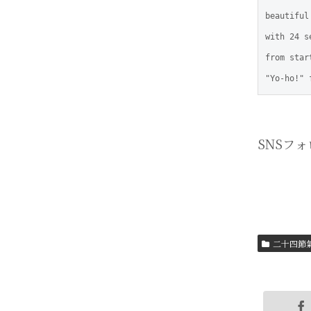
beautiful
with 24 s
from star
"Yo-ho!" 
SNSフ
二十四節