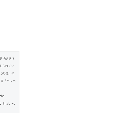
取り残され
えられてい
に発信。そ
より「ヤッホ
he 
 that we 