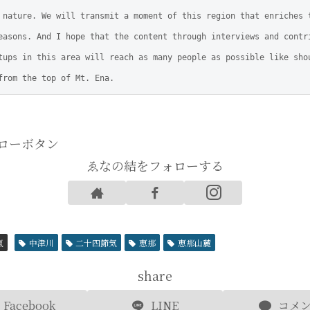
 nature. We will transmit a moment of this region that enriches t
easons. And I hope that the content through interviews and contri
tups in this area will reach as many people as possible like shou
from the top of Mt. Ena.
ォローボタン
ゑなの結をフォローする
氣
中津川
二十四節気
恵那
恵那山麓
share
Facebook
LINE
コメ