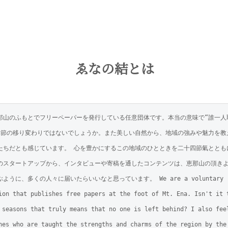
ゑなの結とは
那山のふもとでフリーペーパーを発行している任意団体です。本当の意味で“誰一人
季節の移り変わりではないでしょうか。また美しい自然から、地域の強みや魅力を教
たちだとも感じています。 心を豊かにするこの地域のひとときを二十四節氣ととも
のスタートアップから、インタビューや寄稿を通したコンテンツは、恵那山の頂き
ように、多くの人々に届いたらいいなと思っています。 We are a voluntary 
ion that publishes free papers at the foot of Mt. Ena. Isn't it t
 seasons that truly means that no one is left behind? I also feel
nes who are taught the strengths and charms of the region by the 