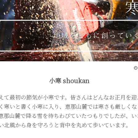
小寒 shoukan
えて最初の節気が小寒です。皆さんはどんなお正月を迎
く寒いと書く小寒に入り、恵那山麓では寒さも厳しくな
恵那山麓で降る雪を待ちわびていたつもりでしたが、い
い北風から身を守ろうと背中を丸めて歩いています。