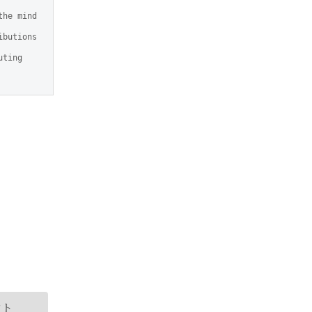
he mind 
butions 
ting 
ント